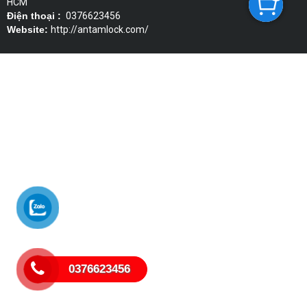
HCM
Điện thoại :
0376623456
Website:
http://antamlock.com/
0376623456