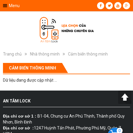
Menu
Trang chủ
Nhà thông minh
Cảm biến thông minh
CẢM BIẾN THÔNG MINH
Dữ liệu đang được cập nhật ...
AN TÂM LOCK
Địa chỉ cơ sở 1 :
B1-04, Chung cư An Phú Thịnh, Thành phố Quy
Nhơn, Bình Định
Địa chỉ cơ sở :
1247 Huỳnh Tấn Phát, Phường Phú Mỹ, Quận 7,
0